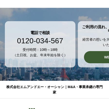
ご利用の流れ
電話で相談
0120-034-567
経営者の想いを
い
受付時間：10時～18時
（土日祝、お盆、年末年始を除く）
W
株式会社エムアンドエー・オーシャン｜M&A・事業承継の専門
家