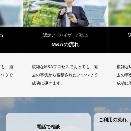
当
認定アドバイザーが担当
M&Aの流れ
ても、過
複雑なM&Aプロセスであっても、過
複雑な
ウハウで
去の事例から蓄積されたノウハウで
去の事
成功に導きます。
成功に
ご利用の流れ
電話で相談