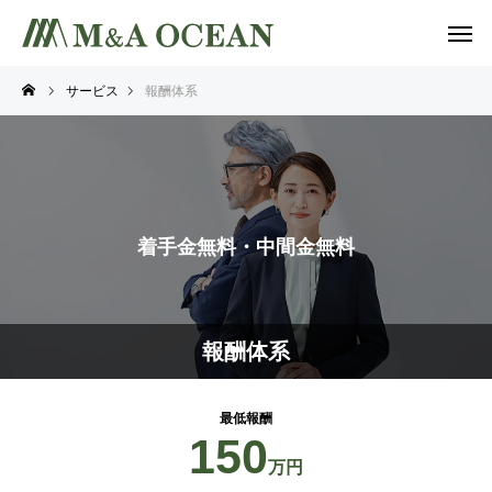
サービス
報酬体系
着手金無料・中間金無料
報酬体系
最低報酬
150
万円