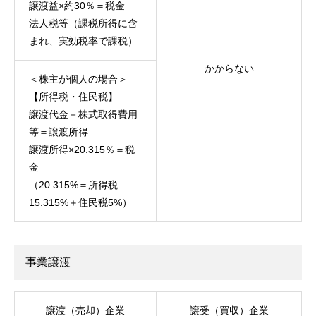
譲渡益×約30％＝税金
法人税等（課税所得に含
まれ、実効税率で課税）
かからない
＜株主が個人の場合＞
【所得税・住民税】
譲渡代金－株式取得費用
等＝譲渡所得
譲渡所得×20.315％＝税
金
（20.315%＝所得税
15.315%＋住民税5%）
事業譲渡
譲渡（売却）企業
譲受（買収）企業