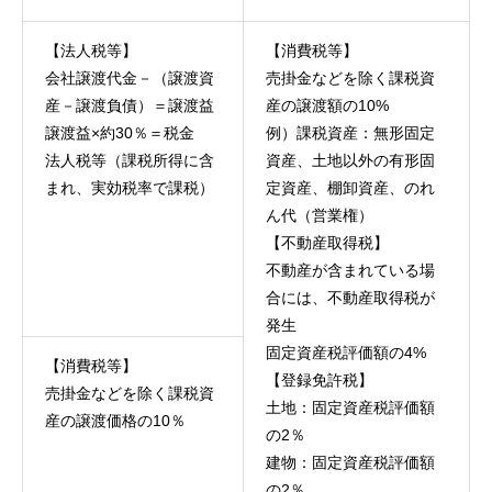
【法人税等】
【消費税等】
会社譲渡代金－（譲渡資
売掛金などを除く課税資
産－譲渡負債）＝譲渡益
産の譲渡額の10%
譲渡益×約30％＝税金
例）課税資産：無形固定
法人税等（課税所得に含
資産、土地以外の有形固
まれ、実効税率で課税）
定資産、棚卸資産、のれ
ん代（営業権）
【不動産取得税】
不動産が含まれている場
合には、不動産取得税が
発生
固定資産税評価額の4%
【消費税等】
【登録免許税】
売掛金などを除く課税資
土地：固定資産税評価額
産の譲渡価格の10％
の2％
建物：固定資産税評価額
の2％