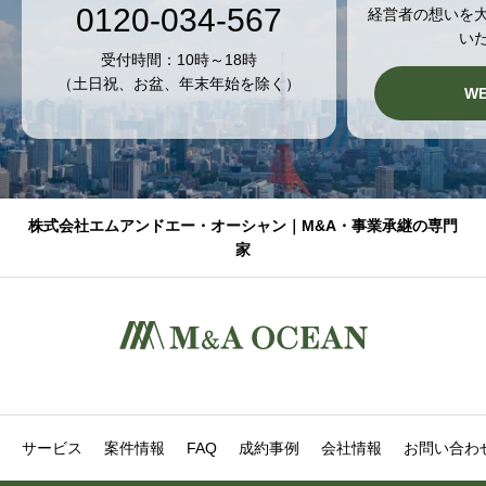
0120-034-567
経営者の想いを
い
受付時間：10時～18時
（土日祝、お盆、年末年始を除く）
W
株式会社エムアンドエー・オーシャン｜M&A・事業承継の専門
家
サービス
案件情報
FAQ
成約事例
会社情報
お問い合わ